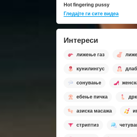
Hot fingering pussy
Гледајте ги сите видеа
Интереси
лижење газ
лиже
кунилингус
длаб
сонување
женск
ебење пичка
др
азиска масажа
и
стриптиз
четув