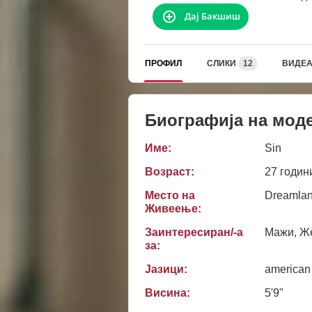
Дај Бакшиш
ПРОФИЛ
СЛИКИ
12
ВИДЕ
Биографија на мод
Име:
Sin
Возраст:
27 годин
Место на
Dreamlan
Живеење:
Заинтересиран/-а
Мажи, Же
за:
Јазици:
american
Висина:
5'9"