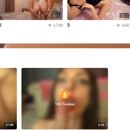
1
1
6
5
1738
164
100 Токени
17:38
2:16