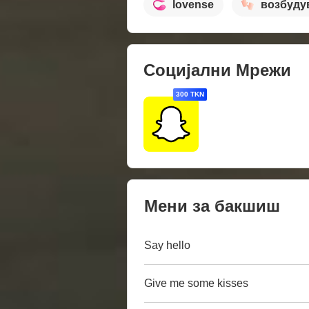
lovense
возбуду
Социјални Мрежи
300 TKN
Мени за бакшиш
Say hello
Give me some kisses