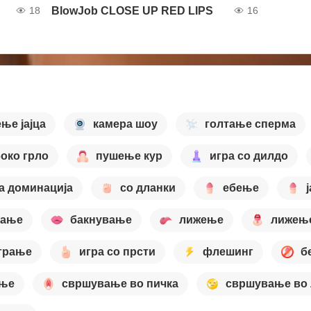
BlowJob CLOSE UP RED LIPS
18
16
ње јајца
камера шоу
голтање сперма
око грло
пушење кур
игра со дилдо
а доминација
со дланки
ебење
кање
бакнување
лижење
лижење
грање
игра со прсти
флешинг
б
ање
свршување во пичка
свршување во