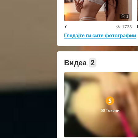
1
7
1738
Гледајте ги сите фотографии
Видеа
2
50 Токени