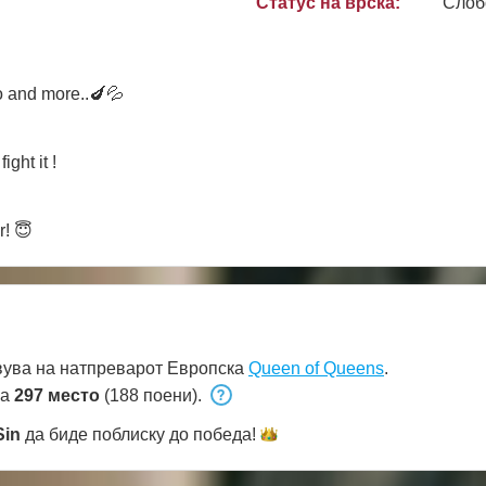
Статус на врска:
Слоб
o and more..🍆💦
ght it !
r! 😇
вува на натпреварот Европска
Queen of Queens
.
на
297 место
(188 поени).
Sin
да биде поблиску до
победа!