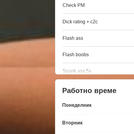
Check PM
Dick rating + c2c
Flash ass
Flash boobs
Spank ass 5x
Работно време
Понеделник
Вторник