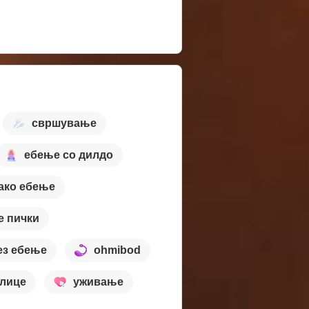
свршување
ебење со дилдо
јако ебење
 пички
ез ебење
ohmibod
 лице
уживање