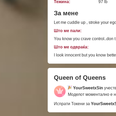
Тежина:
97 lb
За мене
Let me cuddle up , stroke your eg
Што ме пали:
You know you crave control..don t fi
Што ме одвраќа:
I look innocent but you know bette
Queen of Queens
YourSweetxSin
учест
Моделот моментално е 
Испрати Токени за
YourSweetx