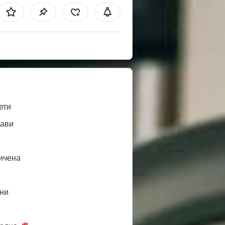
ети
ави
ичена
ни