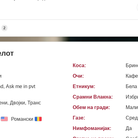
А
2
елот
Коса:
Брин
и
Очи:
Кафе
d, Ask me in pvt
Етникум:
Бела
Срамни Влакна:
Избр
ни, Двојки, Транс
Обем на гради:
Мали
Газе:
Сред
Романски
Нимфоманијак:
Да