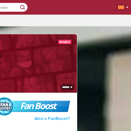
Fan Boost
Што е FanBoost?