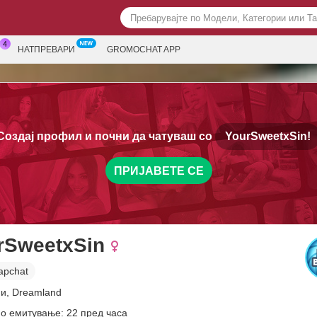
НАТПРЕВАРИ
GROMOCHAT APP
Создај профил и почни да чатуваш со
YourSweetxSin!
ПРИЈАВЕТЕ СЕ
rSweetxSin
apchat
ни, Dreamland
о емитување: 22 пред часа