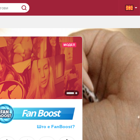
Fan Boost
Што е FanBoost?