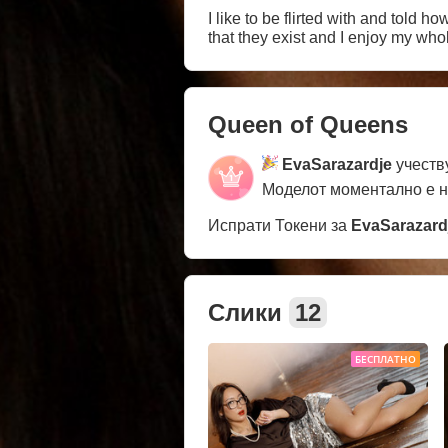
I like to be flirted with and told h
that they exist and I enjoy my whol
Queen of Queens
EvaSarazardje
учеств
Моделот моментално е 
Испрати Токени за
EvaSarazard
Слики
12
БЕСПЛАТНО