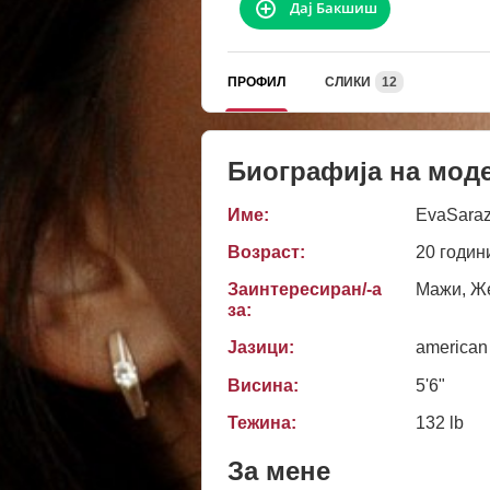
Дај Бакшиш
ПРОФИЛ
СЛИКИ
12
Биографија на мод
Име:
EvaSaraz
Возраст:
20 годин
Заинтересиран/-а
Мажи, Же
за:
Јазици:
american
Висина:
5'6"
Тежина:
132 lb
За мене