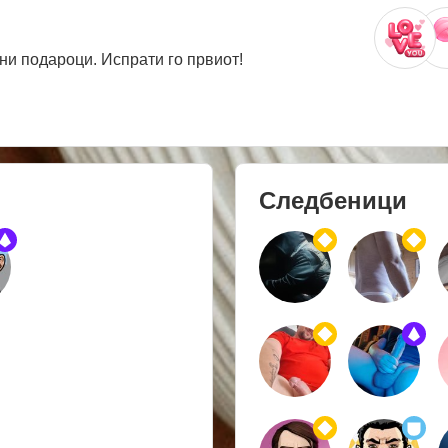
ни подароци. Испрати го првиот!
Следбеници