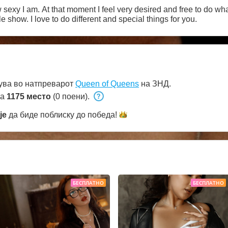
ow sexy I am. At that moment I feel very desired and free to do wha
e show. I love to do different and special things for you.
ува во натпреварот
Queen of Queens
на ЗНД.
на
1175 место
(0 поени).
je
да биде поблиску до
победа!
БЕСПЛАТНО
БЕСПЛАТНО