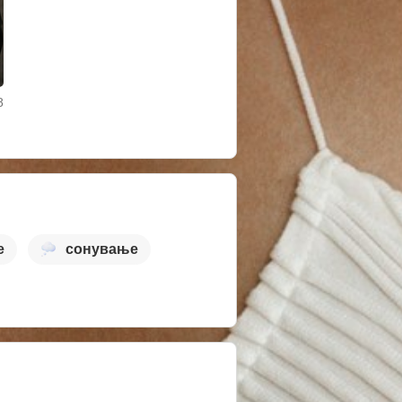
8
е
сонување