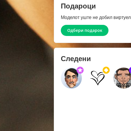
Подароци
Моделот уште не добил виртуел
Одбери подарок
Следени