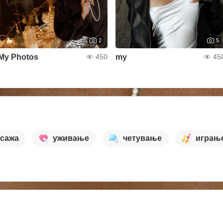
2
5
My Photos
my
450
45
сажа
уживање
четување
играњ