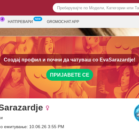
НАТПРЕВАРИ
GROMOCHAT APP
Создај профил и почни да чатуваш со
EvaSarazardje!
ПРИЈАВЕТЕ СЕ
Sarazardje
ни
о емитување: 10.06.26 3:55 PM