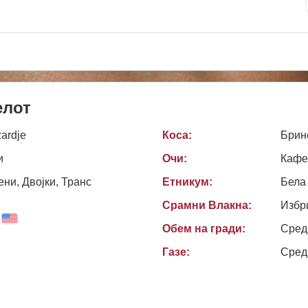
елот
ardje
Коса:
Брин
и
Очи:
Кафе
ни, Двојки, Транс
Етникум:
Бела
Срамни Влакна:
Избр
Обем на гради:
Сред
Газе:
Сред