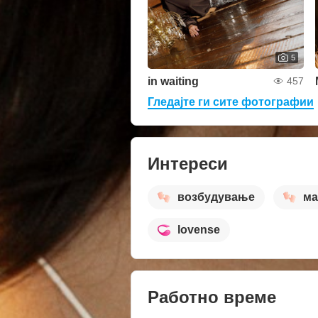
5
in waiting
457
Гледајте ги сите фотографии
Интереси
возбудување
ма
lovense
Работно време