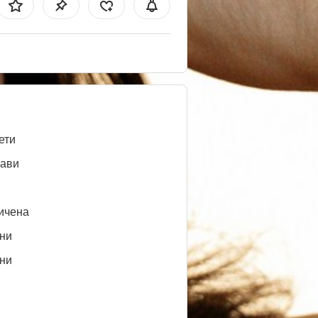
ети
ави
ичена
ни
ни